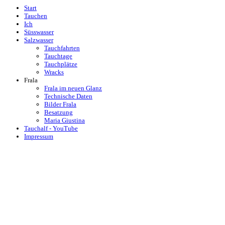
Start
Tauchen
Ich
Süsswasser
Salzwasser
Tauchfahrten
Tauchtage
Tauchplätze
Wracks
Frala
Frala im neuen Glanz
Technische Daten
Bilder Frala
Besatzung
Maria Giustina
Tauchalf - YouTube
Impressum