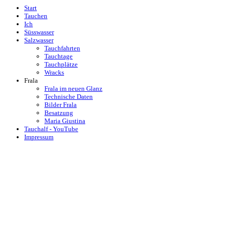
Start
Tauchen
Ich
Süsswasser
Salzwasser
Tauchfahrten
Tauchtage
Tauchplätze
Wracks
Frala
Frala im neuen Glanz
Technische Daten
Bilder Frala
Besatzung
Maria Giustina
Tauchalf - YouTube
Impressum