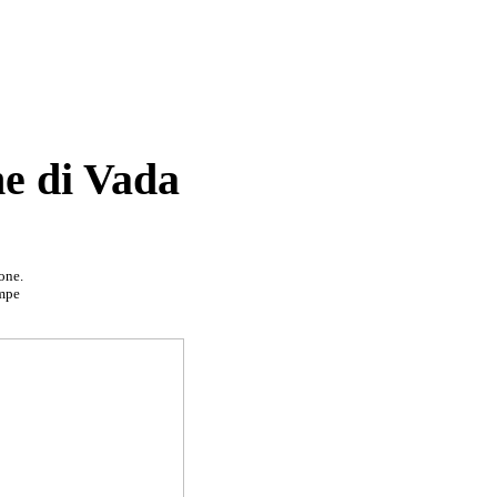
he di Vada
one.
ampe