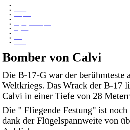
Bomber von Calvi
Islander
Genepesca
Elviscott
Flugzeugwrack Capraia
Angelika
Anna Bianca
Ju 52
Tabarca
Bomber von Calvi
Die B-17-G war der berühmteste 
Weltkriegs. Das Wrack der B-17 l
Calvi in einer Tiefe von 28 Metern
Die " Fliegende Festung" ist noch
dank der Flügelspannweite von ü