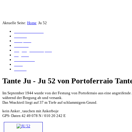
Aktuelle Seite:
Home
Ju 52
Bomber von Calvi
Islander
Genepesca
Elviscott
Flugzeugwrack Capraia
Angelika
Anna Bianca
Ju 52
Tabarca
Tante Ju - Ju 52 von Portoferraio Tant
Im September 1944 wurde von der Festung von Portoferraio aus eine angreifende J
während der Bergung ab und versank.
Das Wrackteil liegt auf 37 m Tiefe auf schlammigem Grund.
kein Anker , tauchen mit Ankerboje
GPS- Daten 42 49 078 N / 010 20 242 E