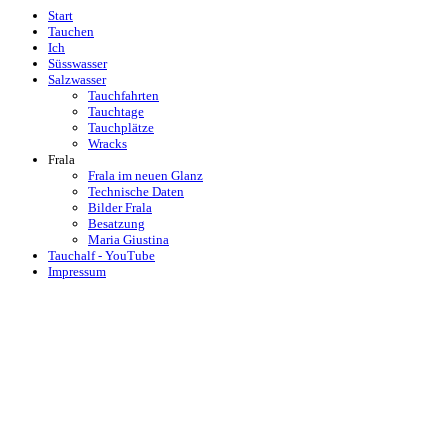
Start
Tauchen
Ich
Süsswasser
Salzwasser
Tauchfahrten
Tauchtage
Tauchplätze
Wracks
Frala
Frala im neuen Glanz
Technische Daten
Bilder Frala
Besatzung
Maria Giustina
Tauchalf - YouTube
Impressum