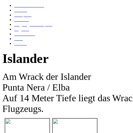
Bomber von Calvi
Islander
Genepesca
Elviscott
Flugzeugwrack Capraia
Angelika
Anna Bianca
Ju 52
Tabarca
Islander
Am Wrack der Islander
Punta Nera / Elba
Auf 14 Meter Tiefe liegt das Wrack
Flugzeugs.