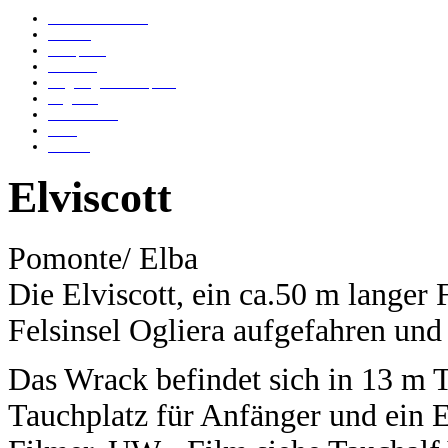
Bomber von Calvi
Islander
Genepesca
Elviscott
Flugzeugwrack Capraia
Angelika
Anna Bianca
Ju 52
Tabarca
Elviscott
Pomonte/ Elba
Die Elviscott, ein ca.50 m langer F
Felsinsel Ogliera aufgefahren und
Das Wrack befindet sich in 13 m T
Tauchplatz für Anfänger und ein 