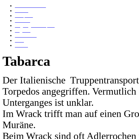
Bomber von Calvi
Islander
Genepesca
Elviscott
Flugzeugwrack Capraia
Angelika
Anna Bianca
Ju 52
Tabarca
Tabarca
Der Italienische Truppentranspo
Torpedos angegriffen. Vermutlich 
Unterganges ist unklar.
Im Wrack trifft man auf einen Gro
Muräne.
Beim Wrack sind oft Adlerrochen 