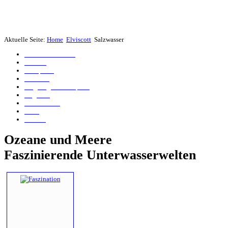
Aktuelle Seite:
Home
Elviscott
Salzwasser
Bomber von Calvi
Islander
Genepesca
Elviscott
Flugzeugwrack Capraia
Angelika
Anna Bianca
Ju 52
Tabarca
Ozeane und Meere
Faszinierende Unterwasserwelten