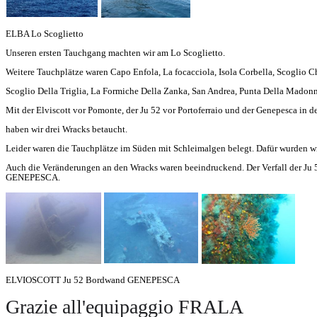
ELBA Lo Scoglietto
Unseren ersten Tauchgang machten wir am Lo Scoglietto.
Weitere Tauchplätze waren Capo Enfola, La focacciola, Isola Corbella, Scoglio C
Scoglio Della Triglia, La Formiche Della Zanka, San Andrea, Punta Della Madonn
Mit der Elviscott vor Pomonte, der Ju 52 vor Portoferraio und der Genepesca in d
haben wir drei Wracks betaucht.
Leider waren die Tauchplätze im Süden mit Schleimalgen belegt. Dafür wurden w
Auch die Veränderungen an den Wracks waren beeindruckend. Der Verfall der Ju 
GENEPESCA.
ELVIOSCOTT Ju 52 Bordwand GENEPESCA
Grazie all'equipaggio FRALA