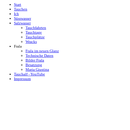
Start
Tauchen
Ich
Süsswasser
Salzwasser
Tauchfahrten
Tauchtage
Tauchplätze
Wracks
Frala
Frala im neuen Glanz
Technische Daten
Bilder Frala
Besatzung
Maria Giustina
Tauchalf - YouTube
Impressum