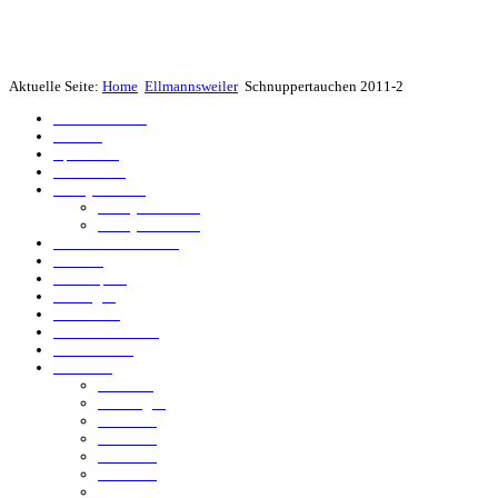
Aktuelle Seite:
Home
Ellmannsweiler
Schnuppertauchen 2011-2
Hemmoor 2023
Attersee
Apostelsee
Bilder 2017
Connyland/CH
Connyland 2016
Connyland 2015
Tauchcenter Nullzeit
Seltenes
Koi Karpfen
Sinningen
Eistauchen
Dietenheimer See
Gurrenhofsee
Bodensee
Meersburg
Überlingen
Jura 2012
Jura 2011
Jura 2009
Jura 2008
Wrack Jura