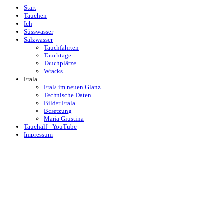
Start
Tauchen
Ich
Süsswasser
Salzwasser
Tauchfahrten
Tauchtage
Tauchplätze
Wracks
Frala
Frala im neuen Glanz
Technische Daten
Bilder Frala
Besatzung
Maria Giustina
Tauchalf - YouTube
Impressum