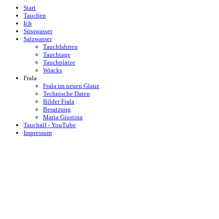
Start
Tauchen
Ich
Süsswasser
Salzwasser
Tauchfahrten
Tauchtage
Tauchplätze
Wracks
Frala
Frala im neuen Glanz
Technische Daten
Bilder Frala
Besatzung
Maria Giustina
Tauchalf - YouTube
Impressum